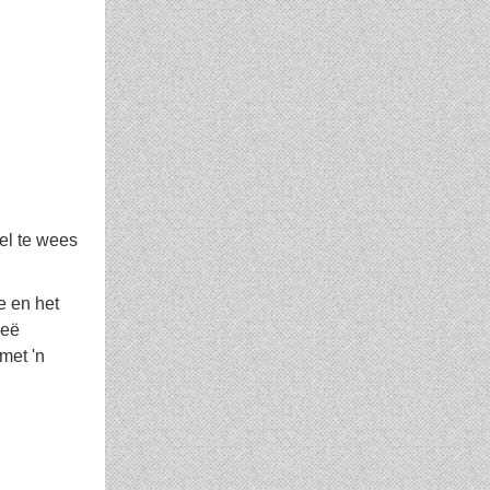
eel te wees
e en het
oeë
met 'n