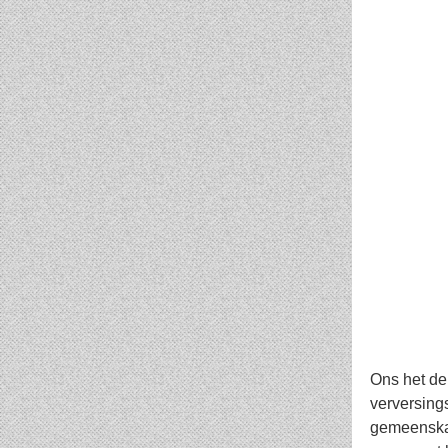
Ons het de
verversings
gemeenskap