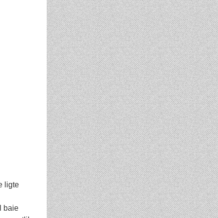
 ligte
l baie