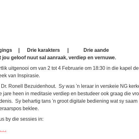
egings | Drie karakters | Drie aande
t jou geloof nuut sal aanraak, verdiep en vernuwe.
tlik uitgenooi om van 2 tot 4 Februarie om 18:30 in die kapel d
ek van Inspirasie.
 Dr. Ronell Bezuidenhout. Sy was 'n leraar in verskeie NG kerk
e jare heen in meditasie verdiep en bestudeer ook graag die vr
enis. Sy behartig tans 'n groot digitale bediening wat sy saam 
leraarspos beklee.
us by die sessies in:
 . .