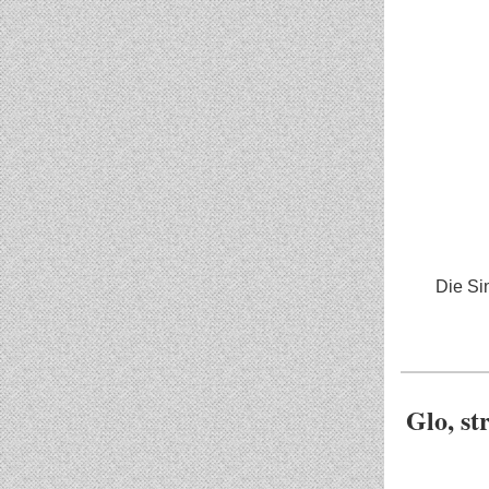
Die Si
Glo, str