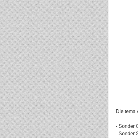
Die tema v
- Sonder 
- Sonder S