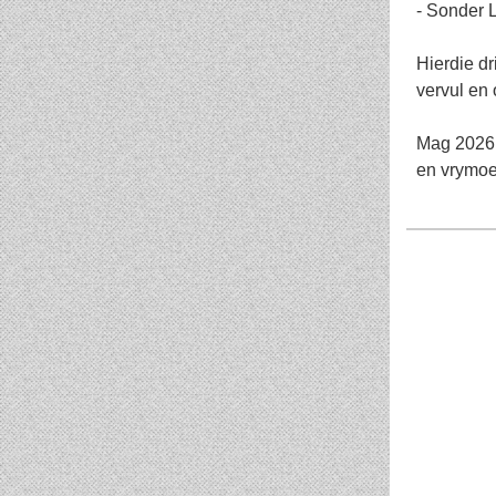
- Sonder L
Hierdie dr
vervul en 
Mag 2026 v
en vrymoed