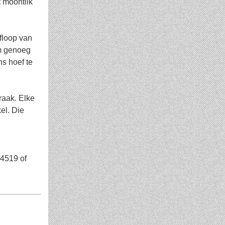
t moontlik
floop van
om genoeg
ns hoef te
raak. Elke
el. Die
 4519 of