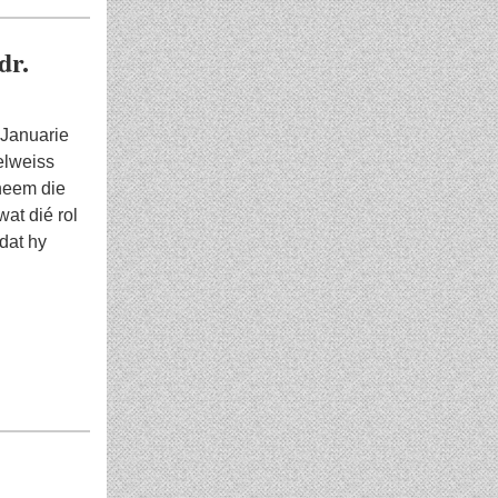
dr.
 Januarie
elweiss
neem die
wat dié rol
rdat hy