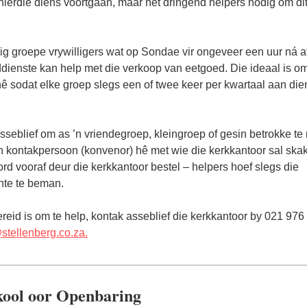
hierdie diens voortgaan, maar het dringend helpers nodig om di
g groepe vrywilligers wat op Sondae vir ongeveer een uur ná a
dienste kan help met die verkoop van eetgoed. Die ideaal is 
hê sodat elke groep slegs een of twee keer per kwartaal aan die
seblief om as ’n vriendegroep, kleingroep of gesin betrokke te 
’n kontakpersoon (konvenor) hê met wie die kerkkantoor sal skak
rd vooraf deur die kerkkantoor bestel – helpers hoef slegs die
te te beman.
ereid is om te help, kontak asseblief die kerkkantoor by 021 976
tellenberg.co.za.
kool oor Openbaring