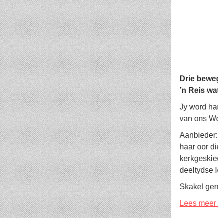
Drie bew
’n Reis wa
Jy word har
van ons We
Aanbieder:
haar oor di
kerkgeskied
deeltydse 
Skakel ger
Lees meer .