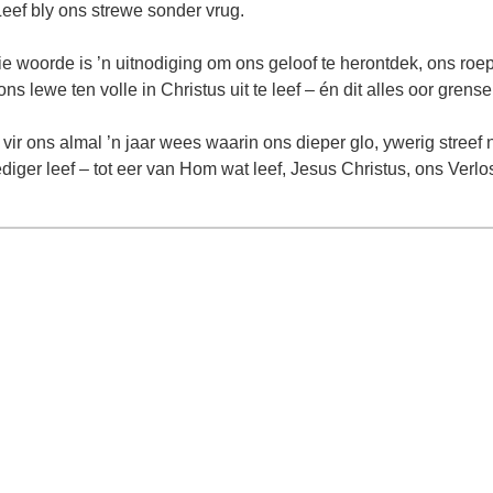
eef bly ons strewe sonder vrug.
ie woorde is ’n uitnodiging om ons geloof te herontdek, ons roep
ons lewe ten volle in Christus uit te leef – én dit alles oor grens
ir ons almal ’n jaar wees waarin ons dieper glo, ywerig streef 
iger leef – tot eer van Hom wat leef, Jesus Christus, ons Verlo