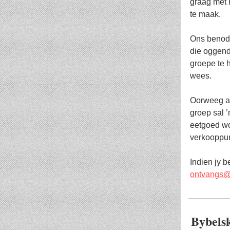
graag met 
te maak.
Ons benodi
die oggend
groepe te 
wees.
Oorweeg as
groep sal 
eetgoed wo
verkooppun
Indien jy b
ontvangs@s
Bybels