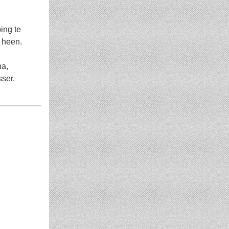
ing te
e heen.
na,
sser.