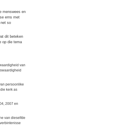
lle menswees en
 se erns met
 net so
at dit beteken
e op die tema
kwaardigheid van
nswaardigheid
van persoonlike
die kerk as
04, 2007 en
ne van dieselfde
verbintenisse