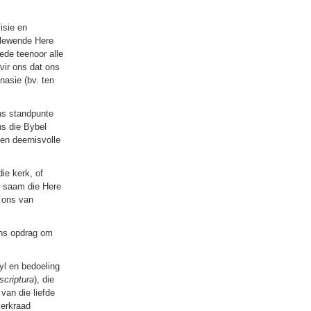
isie en
e lewende Here
ede teenoor alle
vir ons dat ons
nasie (bv. ten
ons standpunte
ns die Bybel
en deernisvolle
ie kerk, of
om saam die Here
n ons van
ons opdrag om
yl en bedoeling
scriptura
), die
 van die liefde
kerkraad