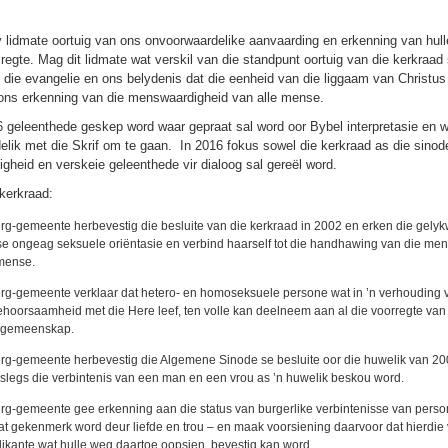
y lidmate oortuig van ons onvoorwaardelike aanvaarding en erkenning van hu
egte. Mag dit lidmate wat verskil van die standpunt oortuig van die kerkraad
 die evangelie en ons belydenis dat die eenheid van die liggaam van Christus
 ons erkenning van die menswaardigheid van alle mense.
6 geleenthede geskep word waar gepraat sal word oor Bybel interpretasie en w
lik met die Skrif om te gaan. In 2016 fokus sowel die kerkraad as die sinod
heid en verskeie geleenthede vir dialoog sal gereël word.
 kerkraad:
rg-gemeente herbevestig die besluite van die kerkraad in 2002 en erken die gely
se ongeag seksuele oriëntasie en verbind haarself tot die handhawing van die me
 mense.
erg-gemeente verklaar dat hetero- en homoseksuele persone wat in ’n verhouding 
hoorsaamheid met die Here leef, ten volle kan deelneem aan al die voorregte van 
sgemeenskap.
erg-gemeente herbevestig die Algemene Sinode se besluite oor die huwelik van 20
slegs die verbintenis van een man en een vrou as ’n huwelik beskou word.
rg-gemeente gee erkenning aan die status van burgerlike verbintenisse van perso
t gekenmerk word deur liefde en trou – en maak voorsiening daarvoor dat hierdie 
ikante wat hulle weg daartoe oopsien, bevestig kan word.