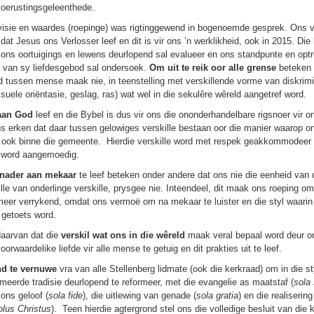
 toerustingsgeleenthede.
visie en waardes (roepinge) was rigtinggewend in bogenoemde gesprek. Ons v
 dat Jesus ons Verlosser leef en dit is vir ons ’n werklikheid, ook in 2015. Di
ons oortuigings en lewens deurlopend sal evalueer en ons standpunte en optr
g van sy liefdesgebod sal ondersoek.
Om uit te reik oor alle grense
beteken 
 tussen mense maak nie, in teenstelling met verskillende vorme van diskrimi
suele oriëntasie, geslag, ras) wat wel in die sekulêre wêreld aangetref word.
aan God
leef en die Bybel is dus vir ons die ononderhandelbare rigsnoer vir 
s erken dat daar tussen gelowiges verskille bestaan oor die manier waarop o
, ook binne die gemeente. Hierdie verskille word met respek geakkommodeer 
r word aangemoedig.
nader aan mekaar
te leef beteken onder andere dat ons nie die eenheid van d
lle van onderlinge verskille, prysgee nie. Inteendeel, dit maak ons roeping 
meer verrykend, omdat ons vermoë om na mekaar te luister en die styl waari
 getoets word.
daarvan dat die
verskil wat ons in die wêreld
maak veral bepaal word deur 
rwaardelike liefde vir alle mense te getuig en dit prakties uit te leef.
nd te vernuwe
vra van alle Stellenberg lidmate (ook die kerkraad) om in die st
meerde tradisie deurlopend te reformeer, met die evangelie as maatstaf (
sola 
ons geloof (
sola fide
), die uitlewing van genade (
sola gratia
) en die realisering
olus Christus
). Teen hierdie agtergrond stel ons die volledige besluit van die 