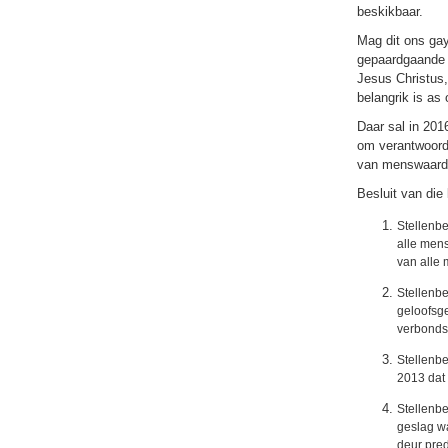
beskikbaar.
Mag dit ons ga
gepaardgaande r
Jesus Christus,
belangrik is as
Daar sal in 201
om verantwoorde
van menswaardig
Besluit van die
Stellenbe
alle men
van alle
Stellenb
geloofsge
verbond
Stellenb
2013 dat 
Stellenbe
geslag wa
deur pred