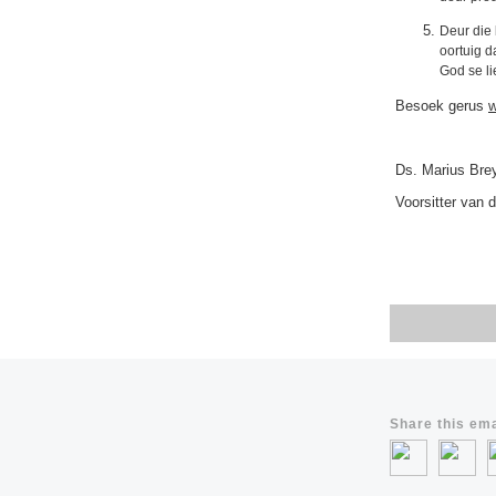
Deur die 
oortuig d
God se l
Besoek gerus
w
Ds. Marius Bre
Voorsitter van 
Share this ema