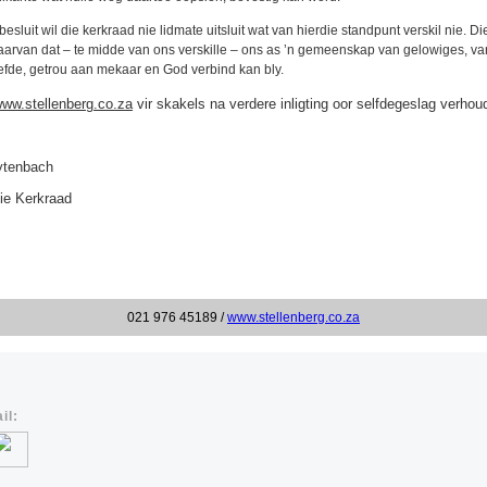
besluit wil die kerkraad nie lidmate uitsluit wat van hierdie standpunt verskil nie. Di
aarvan dat – te midde van ons verskille – ons as ’n gemeenskap van gelowiges, va
iefde, getrou aan mekaar en God verbind kan bly.
ww.stellenberg.co.za
vir skakels na verdere inligting oor selfdegeslag verhou
ytenbach
die Kerkraad
021 976 45189 /
www.stellenberg.co.za
il: