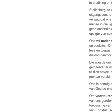
in prediking en
Stellenberg se 
uitgangspunt is
verwag dat ons 
mense in die li
geen onderskeid
opsigte van sek
Ons wil
nader 
en besluite. On
lees en toepas
dialoog daaroo
Die waarde om
gemeente ter wi
te dien soveel 
mekaar verskil,
Ons is oortuig 
van God se onvoo
Om
voortdure
van ons gerefor
toepassing van 
van Christus (
s