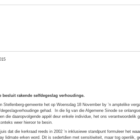
015
e besluit rakende selfdegeslag verhoudinge.
an Stellenberg-gemeente het op Woensdag 18 November by ’n amptelike verga
fdegeslagverhoudinge gehad. In die lig van die Algemene Sinode se onlangse 
en die daaropvolgende appèl deur enkele individue, het ons verantwoordelik 
nteks weer hieroor te besin.
juis dat die kerkraad reeds in 2002 ’n inklusiewe standpunt formuleer het waari
ay lidmate erken word. Dit is sedertdien met sensitiwiteit, maar tog openlik,