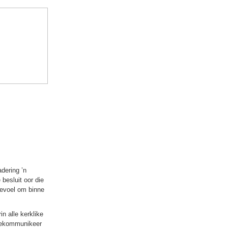
dering ’n
besluit oor die
gevoel om binne
n alle kerklike
 gekommunikeer