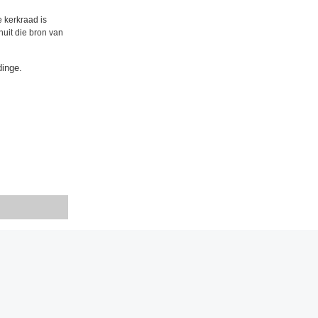
e kerkraad is
nuit die bron van
dinge.