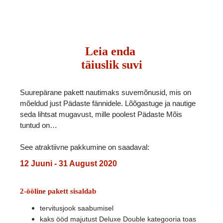
Leia enda
täiuslik suvi
Suurepärane pakett nautimaks suvemõnusid, mis on
mõeldud just Pädaste fännidele. Lõõgastuge ja nautige
seda lihtsat mugavust, mille poolest Pa
daste Mõis
tuntud on
…
See atraktiivne pakkumine on saadaval:
12 Juuni - 31 August 2020
2-ööline pakett sisaldab
tervitusjook saabumisel
kaks ööd majutust Deluxe Double kategooria toas