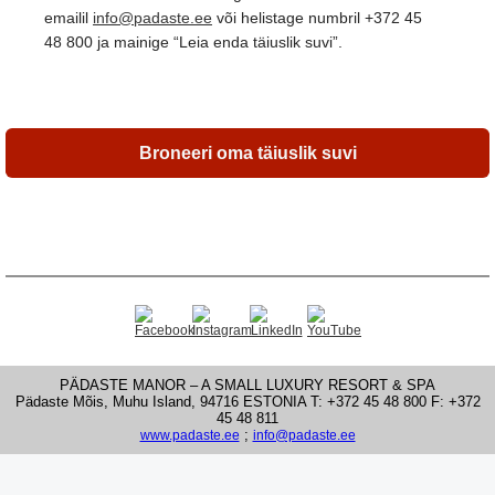
emailil
info@padaste.ee
või
helistage numbril +372 45
48 800 ja mainige “Leia enda täiuslik suvi”
.
Broneeri oma täiuslik suvi
PÄDASTE MANOR – A SMALL LUXURY RESORT & SPA
Pädaste Mõis, Muhu Island, 94716 ESTONIA T: +372 45 48 800 F: +372
45 48 811
;
www.padaste.ee
info@padaste.ee