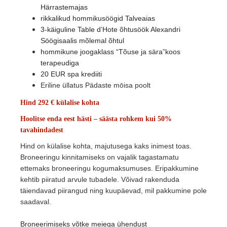
Härrastemajas
rikkalikud hommikusöögid Talveaias
3-käiguline Table d’Hote õhtusöök Alexandri
S
öö
gisaalis mõlemal õhtul
hommikune joogaklass “Tõuse ja s
ä
ra
”
koos
terapeudiga
20 EUR spa krediiti
Eriline üllatus Pädaste mōisa poolt
Hind 292 € külalise kohta
Hoolitse enda eest hästi – säästa rohkem kui 50%
tavahindadest
Hind on külalise kohta, majutusega kaks inimest toas.
Broneeringu kinnitamiseks on vajalik tagastamatu
ettemaks broneeringu kogumaksumuses. Eripakkumine
kehtib piiratud arvule tubadele. Võivad rakenduda
ta
iendavad piirangud ning kuupa
evad, mil pakkumine pole
saadaval.
Broneerimiseks võtke meiega ühendust